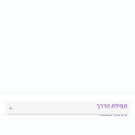
תפילת הדרך
ברכת המזון
יהדות