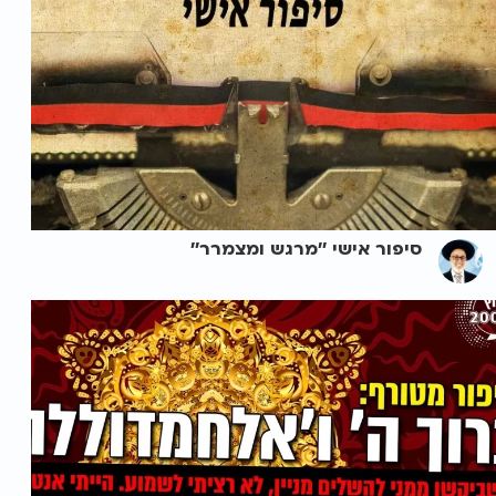
סיפור אישי ''מרגש ומצמרר''