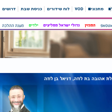
ה
מתכונים
VOD
לוח שידורים
כניסת שבת
דרושים
אטסאפ
המגזין
גדולי ישראל ממליצים
ילדים
מענה ההלכה