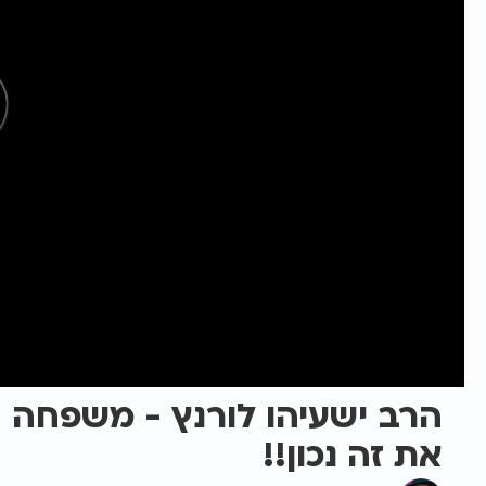
הרב ישעיהו לורנץ - משפחה -
את זה נכון!!