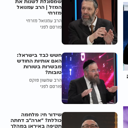
שמסוגלת לשנות את
המזל | הרב עמנואל
מזרחי
הרב עמנואל מזרחי
פורסם לפני
חשש כבד בישראל:
האם אותיות החודש
מבשרות בשורות
טובות?
הרב שמשון פוקס
פורסם לפני
שידור חי: מלחמה
כוללת? ״ארה"ב דחתה
תקיפה באיראן במהלך