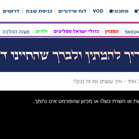
ה
מתכונים
VOD
לוח שידורים
כניסת שבת
דרושים
אטסאפ
המגזין
גדולי ישראל ממליצים
ילדים
מענה ההלכה
חד - איך עושים את זה נכון!!
שת או השרת כשלו או מכיוון שהפורמט אינו נתמך.