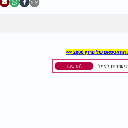
א
א
סאפ של ערוץ 2000 >>>
ישירות למייל
להרשמה