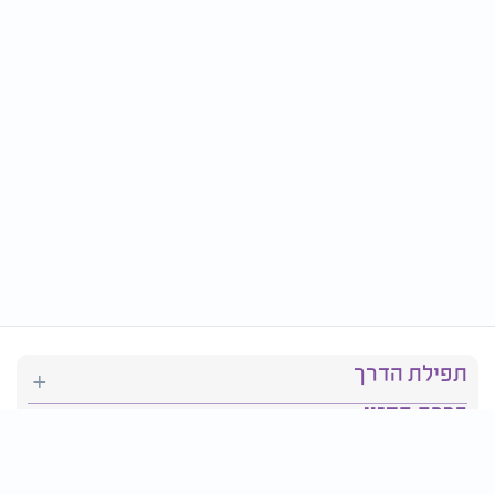
תפילת הדרך
ברכת המזון
יהדות
סידור תפילה