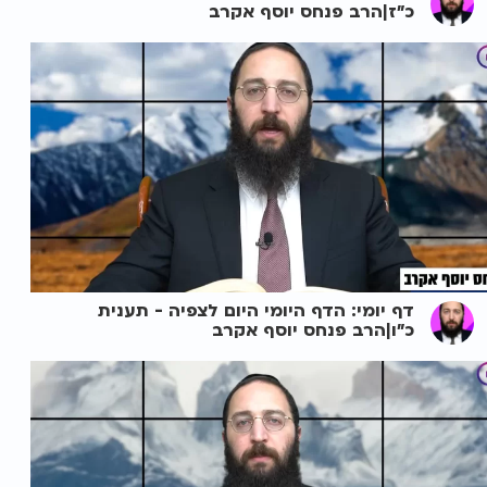
כ"ז|הרב פנחס יוסף אקרב
דף יומי: הדף היומי היום לצפיה - תענית
כ"ו|הרב פנחס יוסף אקרב