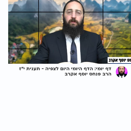
דף יומי: הדף היומי היום לצפיה - תענית י"ז
הרב פנחס יוסף אקרב