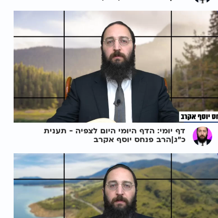
דף יומי: הדף היומי היום לצפיה - תענית
כ"ג|הרב פנחס יוסף אקרב