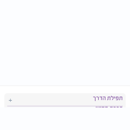
תפילת הדרך
ברכת המזון
יהדות
סידור תפילה