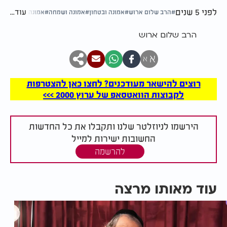
לפני 5 שנים
עוד...
הרב שלום ארוש
אמונה ובטחון
אמונה ושמחה
אמונה ואהבה
אק
הרב שלום ארוש
א
א
רוצים להישאר מעודכנים? לחצו כאן להצטרפות
לקבוצות הוואטסאפ של ערוץ 2000 >>>
הירשמו לניוזלטר שלנו ותקבלו את כל החדשות
החשובות ישירות למייל
להרשמה
עוד מאותו מרצה