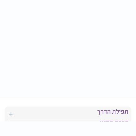
תפילת הדרך
ברכת המזון
יהדות