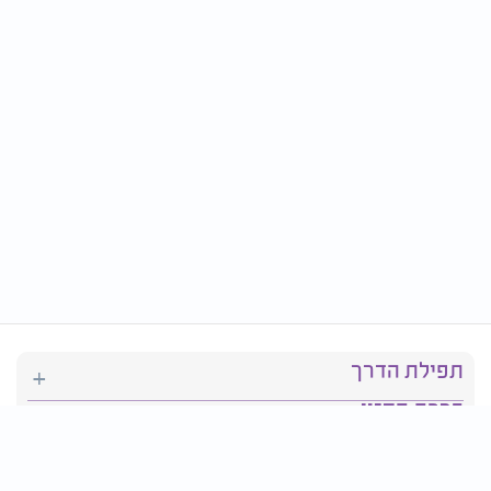
תפילת הדרך
ברכת המזון
יהדות
סידור תפילה