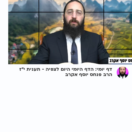
דף יומי: הדף היומי היום לצפיה - תענית י"ז
הרב פנחס יוסף אקרב