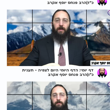
כ"ז|הרב פנחס יוסף אקרב
דף יומי: הדף היומי היום לצפיה - תענית
כ"ו|הרב פנחס יוסף אקרב