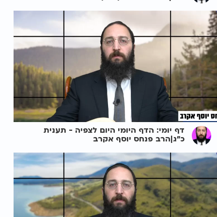
דף יומי: הדף היומי היום לצפיה - תענית
כ"ג|הרב פנחס יוסף אקרב