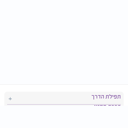
תפילת הדרך
ברכת המזון
יהדות
סידור תפילה