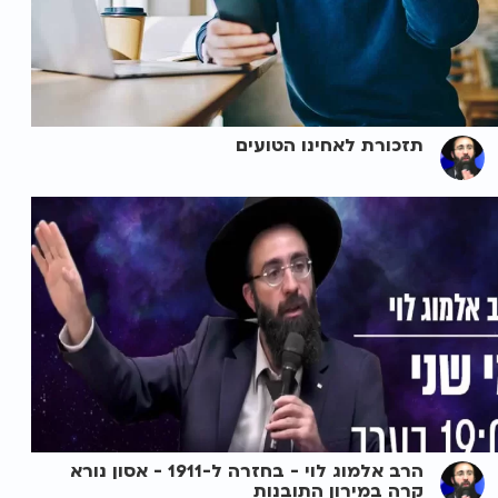
תזכורת לאחינו הטועים
הרב אלמוג לוי - בחזרה ל-1911 - אסון נורא
קרה במירון התובנות