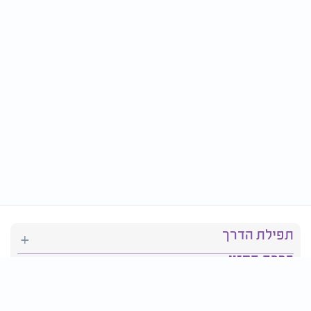
תפילת הדרך
ברכת המזון
יהדות
סידור תפילה