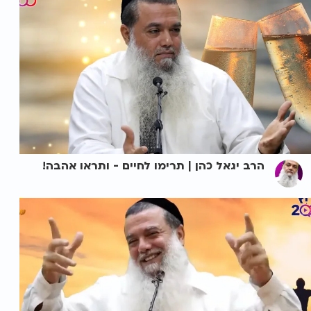
הרב יגאל כהן | תרימו לחיים - ותראו אהבה!