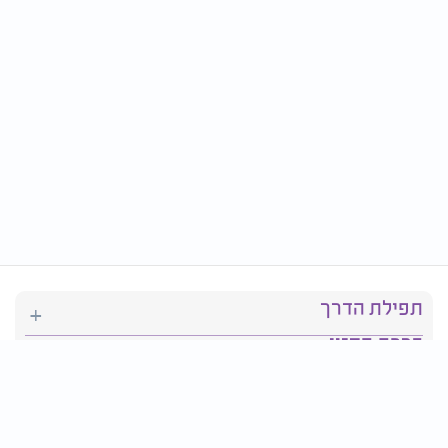
תפילת הדרך
ברכת המזון
יהדות
סידור תפילה
בריאות