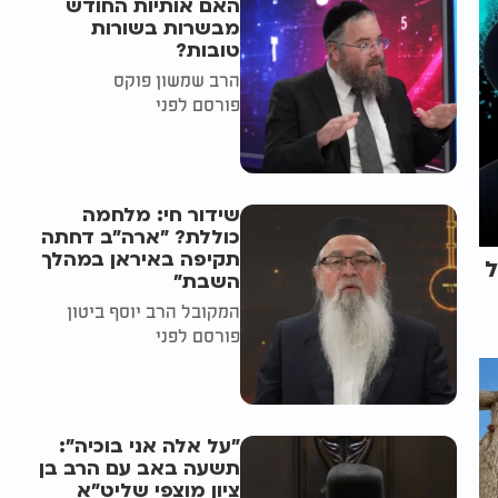
האם אותיות החודש
מבשרות בשורות
טובות?
הרב שמשון פוקס
פורסם לפני
שידור חי: מלחמה
כוללת? ״ארה"ב דחתה
תקיפה באיראן במהלך
ל
השבת״
המקובל הרב יוסף ביטון
פורסם לפני
"על אלה אני בוכיה":
תשעה באב עם הרב בן
ציון מוצפי שליט"א