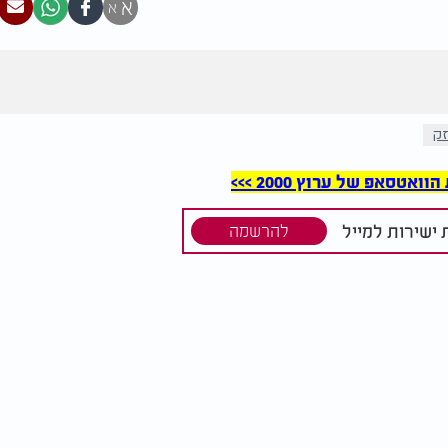
א
א
זק
סאפ של ערוץ 2000 >>>
ישירות למייל
להרשמה