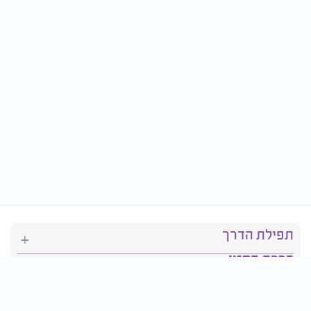
תפילת הדרך
ברכת המזון
יהדות
סידור תפילה