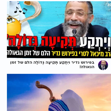
בפירוש נדיר ויִתְקַע תְּקִיעָה גְּדוֹלָה הלם של זמן
הגאולה!