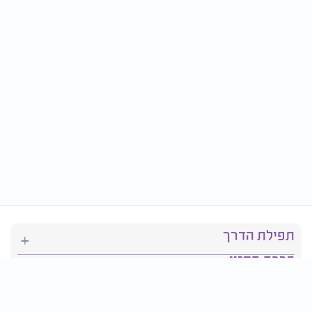
תפילת הדרך
ברכת המזון
יהדות
סידור תפילה