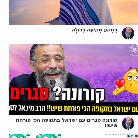
וְיִתְקַע תְּקִיעָה גְּדוֹלָה
קורונה סגרים עם ישראל בתקופה הכי פורחת
שיש!!