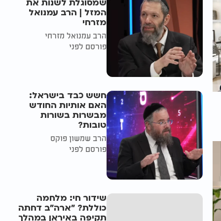
שמסוגלת לשנות את
המזל | הרב עמנואל
מזרחי
הרב עמנואל מזרחי
פורסם לפני
חשש כבד בישראל:
האם אותיות החודש
מבשרות בשורות
טובות?
הרב שמשון פוקס
פורסם לפני
שידור חי: מלחמה
כוללת? ״ארה"ב דחתה
תקיפה באיראן במהלך