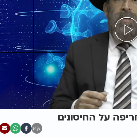
יפה על החיסונים
א
א