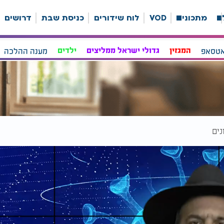
ה
מתכונים
VOD
לוח שידורים
כניסת שבת
דרושים
אטסאפ
המגזין
גדולי ישראל ממליצים
ילדים
מענה ההלכה
ים