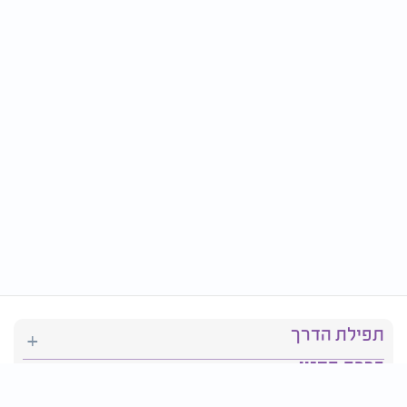
תפילת הדרך
ברכת המזון
יהדות