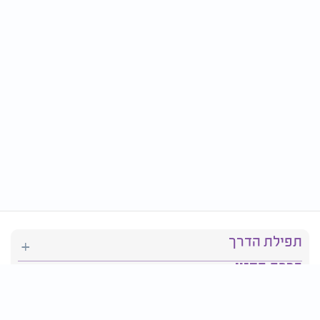
תפילת הדרך
ברכת המזון
יהדות
סידור תפילה