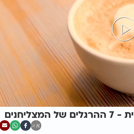
צליחנים
א
א