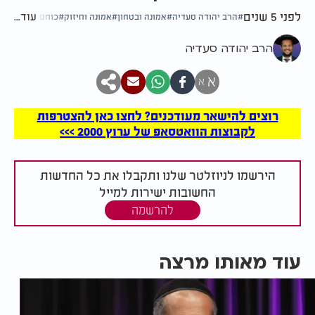
לפני 5 שנים
עוד...
הרב יהודה סעדיה
אמונה ובטחון
אמונה וחיזוק
כוחם של צדיקים
הרב יהודה סעדיה
א
א
רוצים להישאר מעודכנים? לחצו כאן להצטרפות
לקבוצות הוואטסאפ של ערוץ 2000 >>>
הירשמו לניוזלטר שלנו ותקבלו את כל החדשות
החשובות ישירות למייל
להרשמה
עוד מאותו מרצה