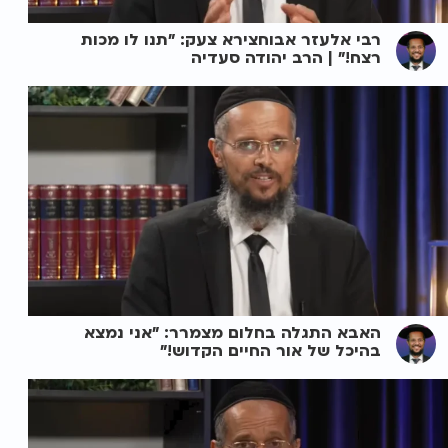
רבי אלעזר אבוחצירא צעק: "תנו לו מכות
רצח!" | הרב יהודה סעדיה
האבא התגלה בחלום מצמרר: "אני נמצא
בהיכל של אור החיים הקדוש!"