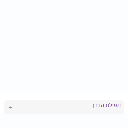
תפילת הדרך
ברכת המזון
יהדות