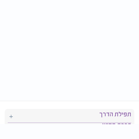
תפילת הדרך
ברכת המזון
יהדות