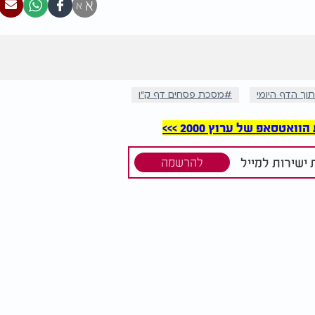
א
א
וך הדף היומי
מסכת פסחים דף ק"ו
סאפ של ערוץ 2000 >>>
ישירות למייל
להרשמה