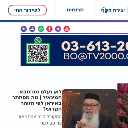
תרומות
לשידור החי
יצירת קשר
לאן נעלם מוג'תבא
חמינאי? | מה מסתתר
באיראן לפי הזוהר
הקדוש?
המקובל הרב יוסף ביטון
פורסם לפני