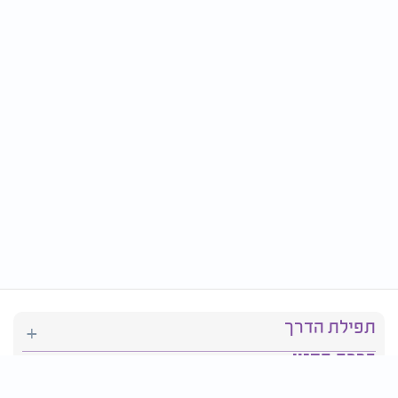
תפילת הדרך
ברכת המזון
יהדות