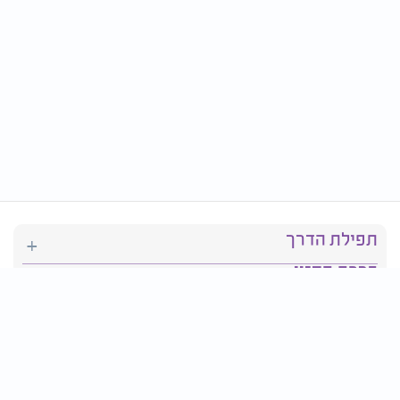
תפילת הדרך
ברכת המזון
יהדות
סידור תפילה
בריאות
חגים ומועדים