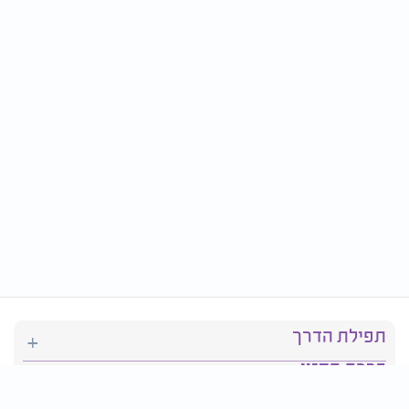
תפילת הדרך
ברכת המזון
יהדות