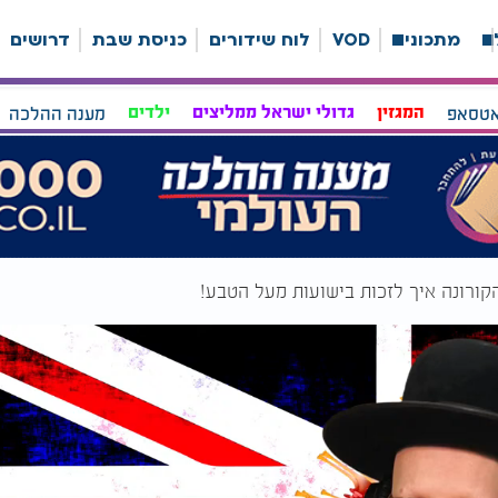
ה
מתכונים
VOD
לוח שידורים
כניסת שבת
דרושים
אטסאפ
המגזין
גדולי ישראל ממליצים
ילדים
מענה ההלכה