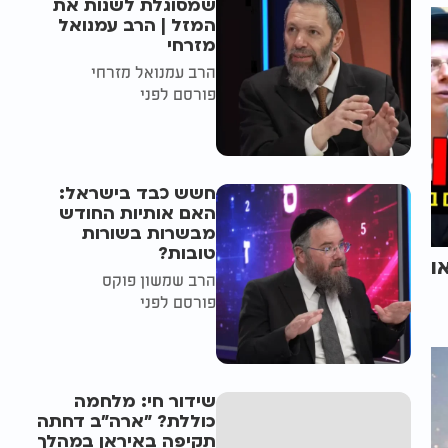
שמסוגלת לשנות את
המזל | הרב עמנואל
מזרחי
הרב עמנואל מזרחי
פורסם לפני
חשש כבד בישראל:
האם אותיות החודש
מבשרות בשורות
טובות?
ו
הרב שמשון פוקס
פורסם לפני
שידור חי: מלחמה
כוללת? ״ארה"ב דחתה
תקיפה באיראן במהלך