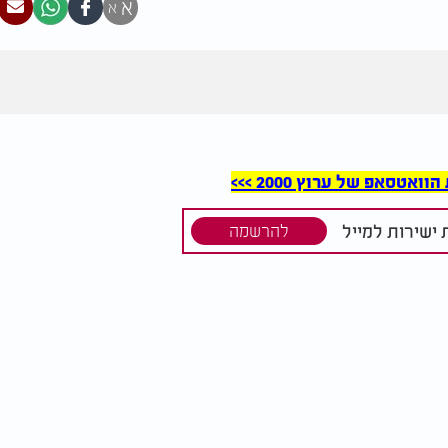
א
א
סאפ של ערוץ 2000 >>>
ישירות למייל
להרשמה