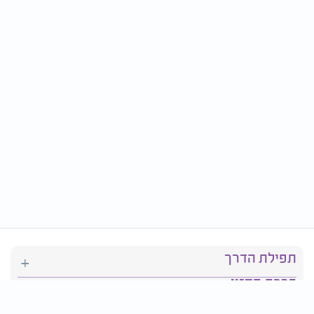
תפילת הדרך
ברכת המזון
יהדות