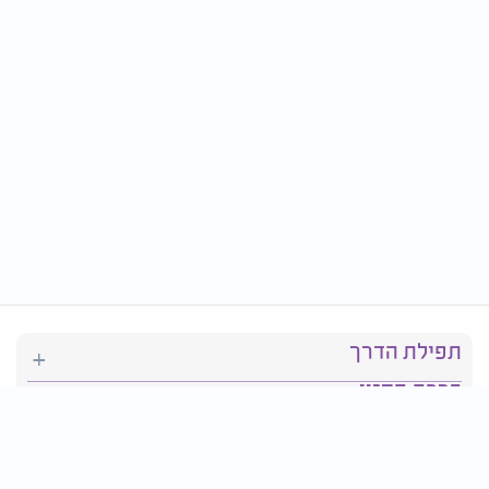
תפילת הדרך
ברכת המזון
יהדות
סידור תפילה