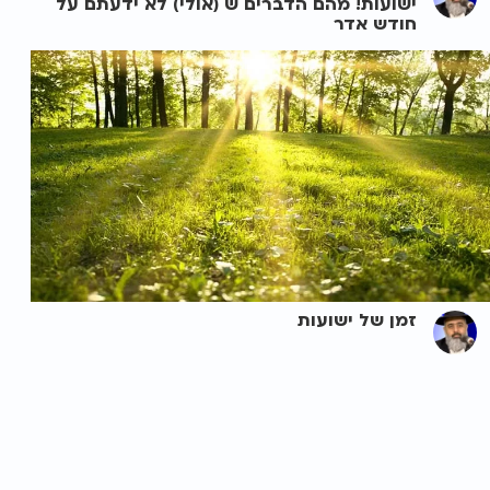
ישועות! מהם הדברים ש (אולי) לא ידעתם על
חודש אדר
זמן של ישועות