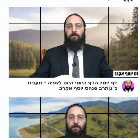
דף יומי: הדף היומי היום לצפיה - תענית
כ"ג|הרב פנחס יוסף אקרב