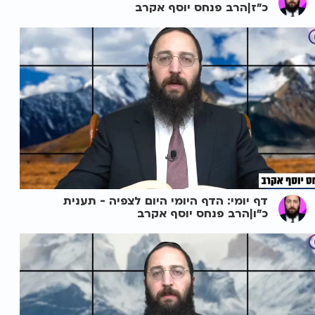
כ"ז|הרב פנחס יוסף אקרב
דף יומי: הדף היומי היום לצפיה - תענית
כ"ו|הרב פנחס יוסף אקרב