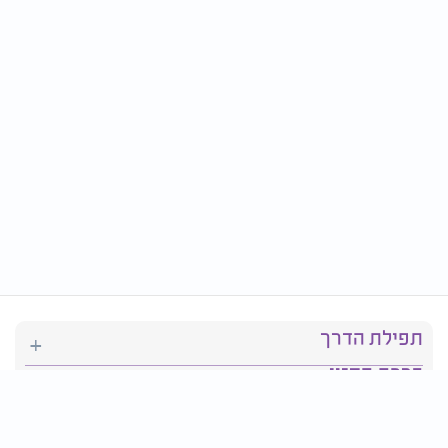
תפילת הדרך
ברכת המזון
יהדות
סידור תפילה