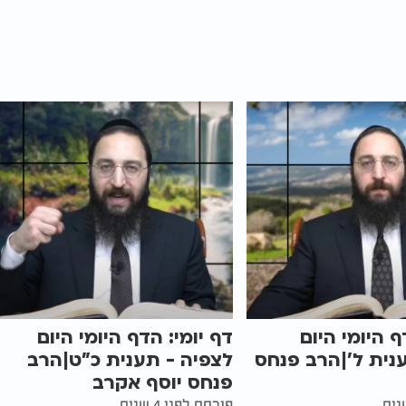
ף היומי היום
דף יומי: הדף היומי היום
נית ל'|הרב פנחס
לצפיה - תענית כ"ט|הרב
פנחס יוסף אקרב
פורסם לפני 4 שנים