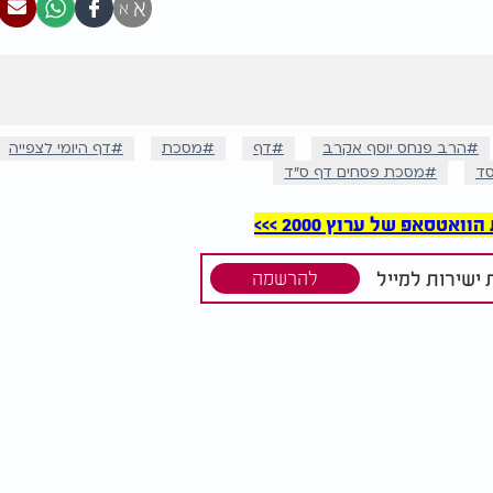
א
א
הרב פנחס יוסף אקרב
דף
מסכת
דף היומי לצפייה
סד
מסכת פסחים דף ס"ד
סאפ של ערוץ 2000 >>>
ישירות למייל
להרשמה