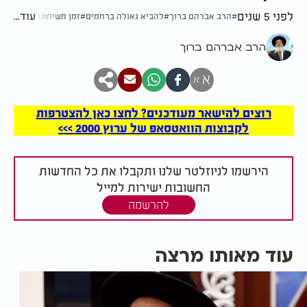
לפני 5 שנים
עוד...
הרב אברהם ברוך
להביא גאולה ברחמים
זמן משיח
האם נגיף ח
הרב אברהם ברוך
א
א
רוצים להישאר מעודכנים? לחצו כאן להצטרפות
לקבוצות הוואטסאפ של ערוץ 2000 >>>
הירשמו לניוזלטר שלנו ותקבלו את כל החדשות
החשובות ישירות למייל
להרשמה
עוד מאותו מרצה