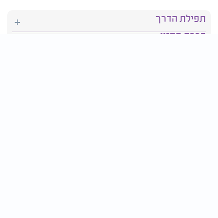
תפילת הדרך
ברכת המזון
יהדות
סידור תפילה
בריאות
חגים ומועדים
פרטים ליצירת קשר:
טלפון : 2610*