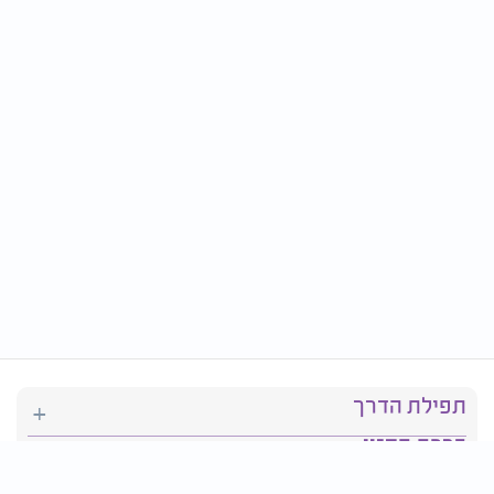
תפילת הדרך
ברכת המזון
יהדות