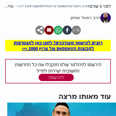
לפני 5 שנים
עוד...
הרב רפאל אוחיון
סוף או התחלה?
משבר
איך לצאת ממשברים
הרב רפאל אוחיון
א
א
רוצים להישאר מעודכנים? לחצו כאן להצטרפות
לקבוצות הוואטסאפ של ערוץ 2000 >>>
הירשמו לניוזלטר שלנו ותקבלו את כל החדשות
החשובות ישירות למייל
להרשמה
עוד מאותו מרצה