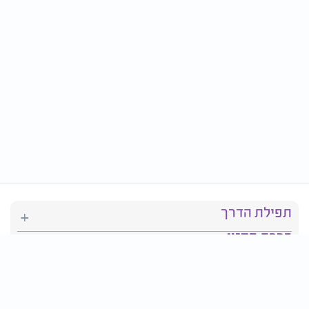
תפילת הדרך
ברכת המזון
יהדות
סידור תפילה
בריאות