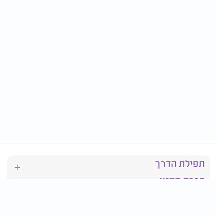
תפילת הדרך
ברכת המזון
יהדות
סידור תפילה