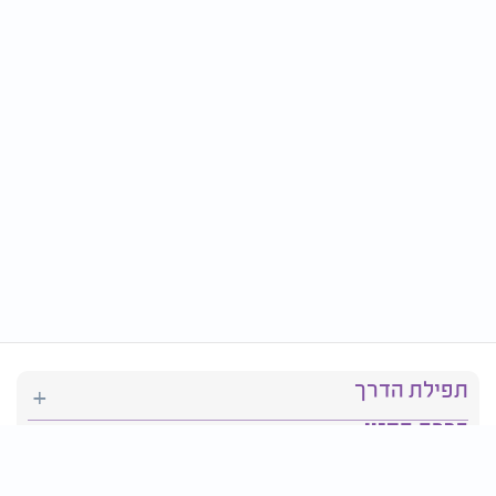
תפילת הדרך
ברכת המזון
יהדות