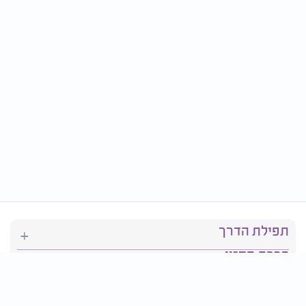
תפילת הדרך
ברכת המזון
יהדות
סידור תפילה