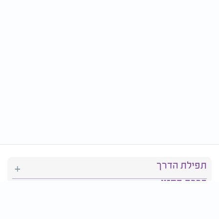
תפילת הדרך
ברכת המזון
יהדות
סידור תפילה