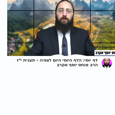
דף יומי: הדף היומי היום לצפיה - תענית י"ז
הרב פנחס יוסף אקרב