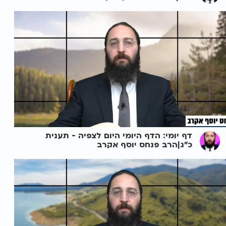
דף יומי: הדף היומי היום לצפיה - תענית
כ"ג|הרב פנחס יוסף אקרב