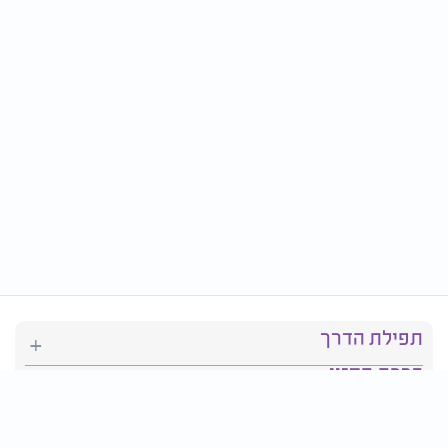
תפילת הדרך
ברכת המזון
יהדות
סידור תפילה