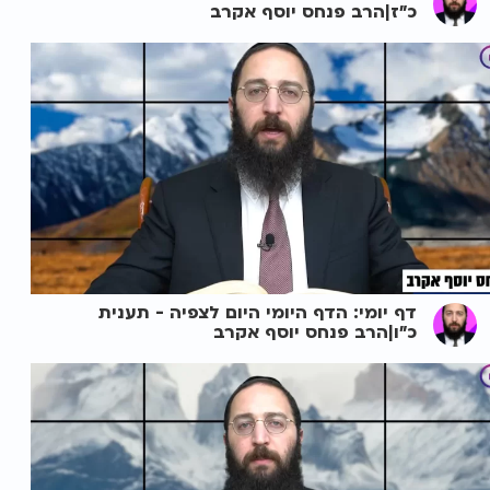
כ"ז|הרב פנחס יוסף אקרב
דף יומי: הדף היומי היום לצפיה - תענית
כ"ו|הרב פנחס יוסף אקרב