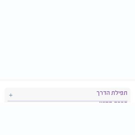
תפילת הדרך
ברכת המזון
יהדות
סידור תפילה
בריאות