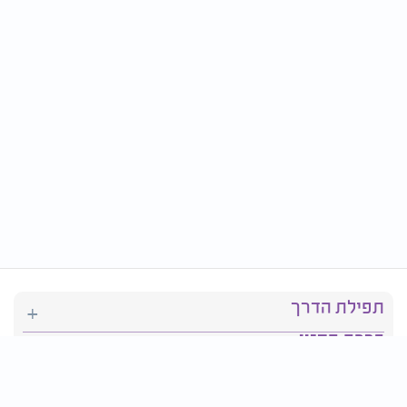
תפילת הדרך
ברכת המזון
יהדות
סידור תפילה