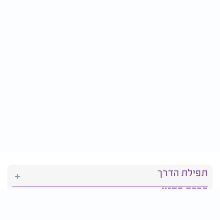
תפילת הדרך
ברכת המזון
יהדות