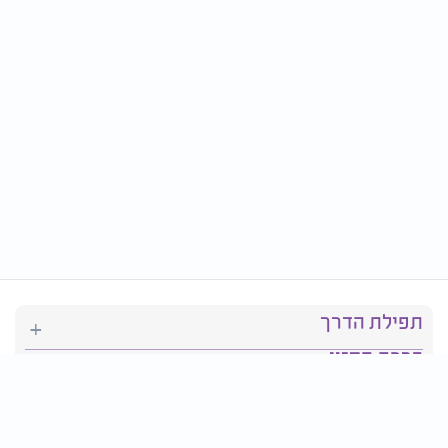
תפילת הדרך
ברכת המזון
יהדות
סידור תפילה