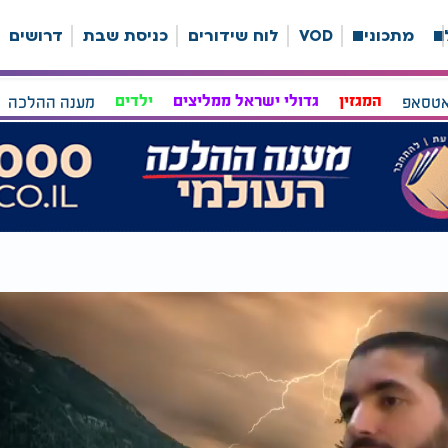
ה
מתכונים
VOD
לוח שידורים
כניסת שבת
דרושים
אטסאפ
המגזין
גדולי ישראל ממליצים
ילדים
מענה ההלכה