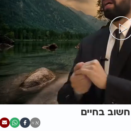
חשוב בחיים
א
א