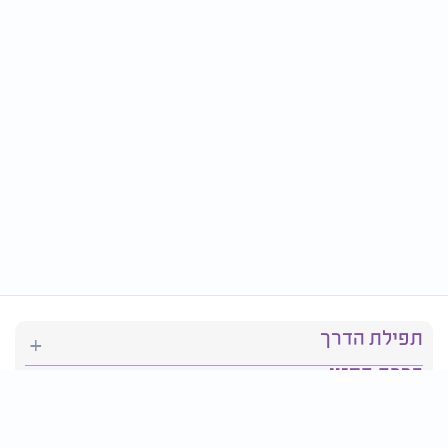
תפילת הדרך
ברכת המזון
יהדות
סידור תפילה