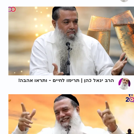
הרב יגאל כהן | תרימו לחיים - ותראו אהבה!