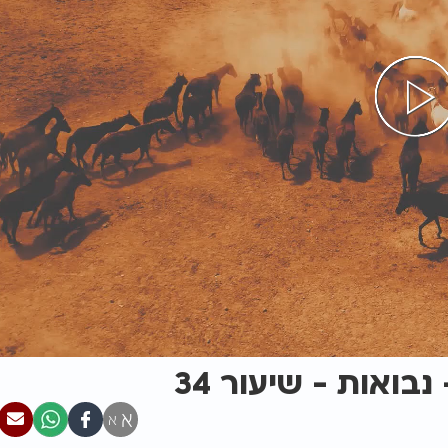
בואות - שיעור 34
א
א