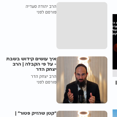
הרב יהודה סעדיה
פורסם לפני
איך עושים קידוש בשבת
- על פי הקבלה | הרב
יצחק הדר
הרב יצחק הדר
פורסם לפני
"קטן שהזיק פטור" |