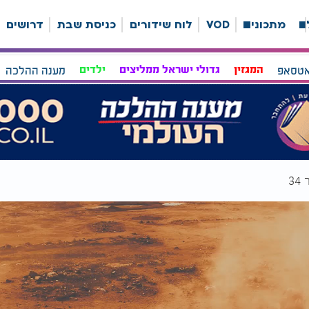
ה
מתכונים
VOD
לוח שידורים
כניסת שבת
דרושים
אטסאפ
המגזין
גדולי ישראל ממליצים
ילדים
מענה ההלכה
3