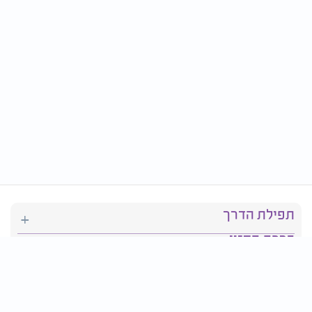
תפילת הדרך
ברכת המזון
יהדות
סידור תפילה
בריאות