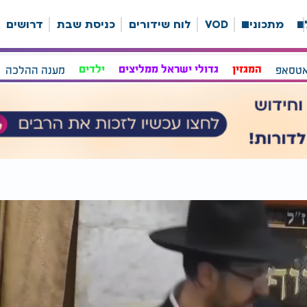
ה
מתכונים
VOD
לוח שידורים
כניסת שבת
דרושים
אטסאפ
המגזין
גדולי ישראל ממליצים
ילדים
מענה ההלכה