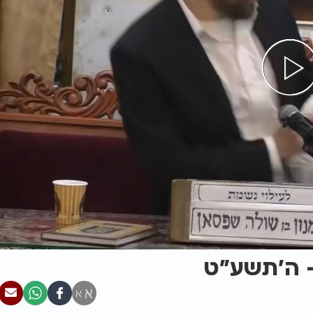
- ה׳תשע״ט
א
א