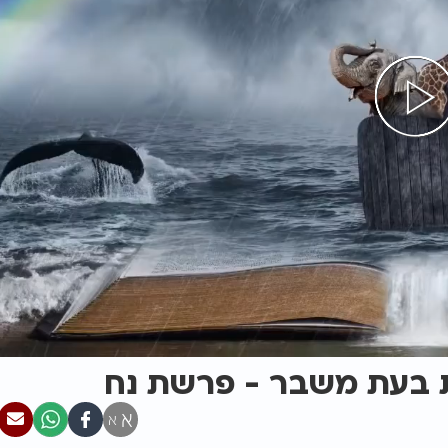
ות בעת משבר - פרשת נח
א
א