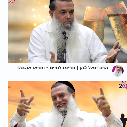
הרב יגאל כהן | תרימו לחיים - ותראו אהבה!