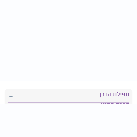
תפילת הדרך
ברכת המזון
יהדות
סידור תפילה
בריאות