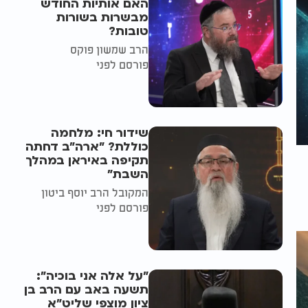
האם אותיות החודש
מבשרות בשורות
טובות?
הרב שמשון פוקס
פורסם לפני
שידור חי: מלחמה
כוללת? ״ארה"ב דחתה
תקיפה באיראן במהלך
השבת״
המקובל הרב יוסף ביטון
פורסם לפני
"על אלה אני בוכיה":
תשעה באב עם הרב בן
ציון מוצפי שליט"א