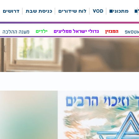
ה
מתכונים
VOD
לוח שידורים
כניסת שבת
דרושים
אטסאפ
המגזין
גדולי ישראל ממליצים
ילדים
מענה ההלכה