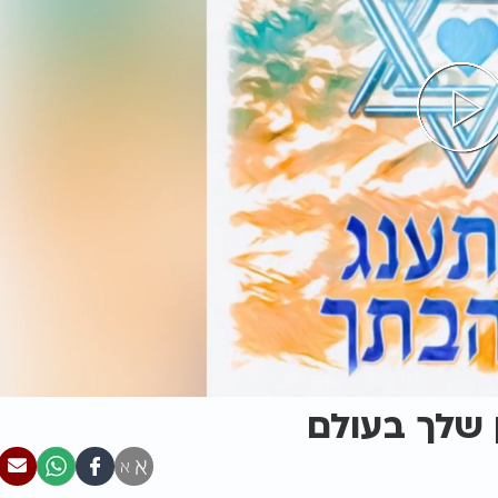
 שלך בעולם
א
א